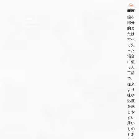
義歯
歯を
部分
的ま
たは
すべ
て失
った
場合
に使
う人
工歯
で、
従来
より
味や
温度
を感
じや
すい
薄い
もの
もあ