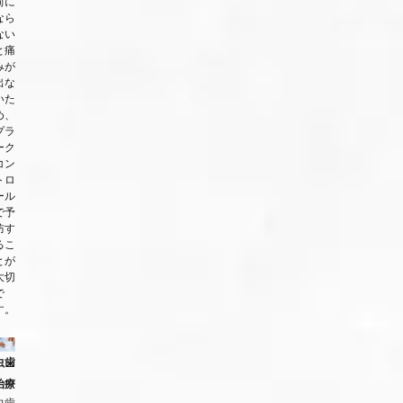
前に
なら
ない
と痛
みが
出な
いた
め、
プラ
ーク
コン
トロ
ール
で予
防す
るこ
とが
大切
で
す。
虫歯
治療
虫歯