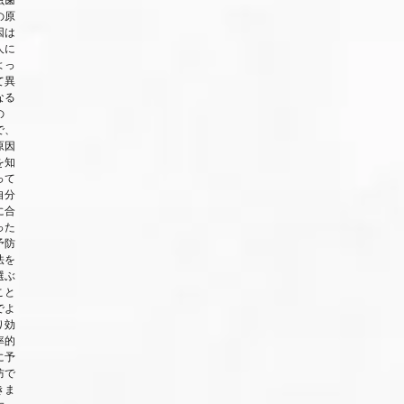
の原
因は
人に
よっ
て異
なる
の
で、
原因
を知
って
自分
に合
った
予防
法を
選ぶ
こと
でよ
り効
率的
に予
防で
きま