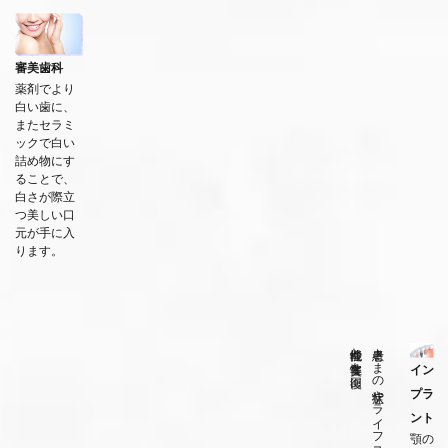
審美歯科
薬剤でより
白い歯に、
またセラミ
ックで白い
詰め物にす
ることで、
白さが際立
つ美しい口
元が手に入
ります。
機能性と審美性を回復
イン
プラ
ント
顎の