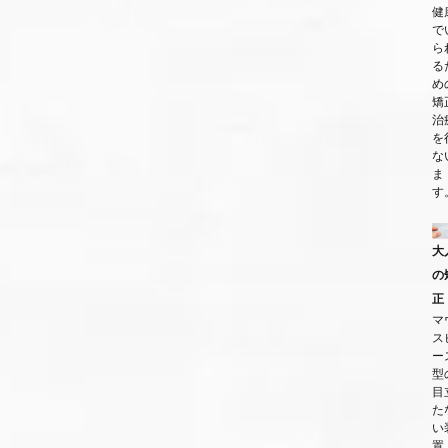
健
で
ら
る
め
矯
治
を
な
ま
す
大
の
正
マ
ス
ー
型
目
た
い
置