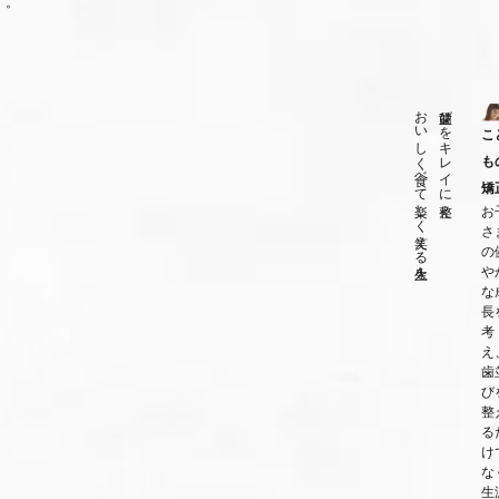
す。
おいしく食べて楽しく笑える人生を
歯並びをキレイに整え、
こ
も
矯
お
さ
の
や
な
長
考
え
歯
び
整
る
け
な
生