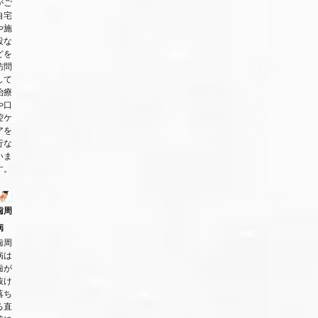
がご
自宅
や施
設な
どを
訪問
して
治療
や口
腔ケ
アを
行な
いま
す。
歯周
病
歯周
病は
歯が
抜け
落ち
る直