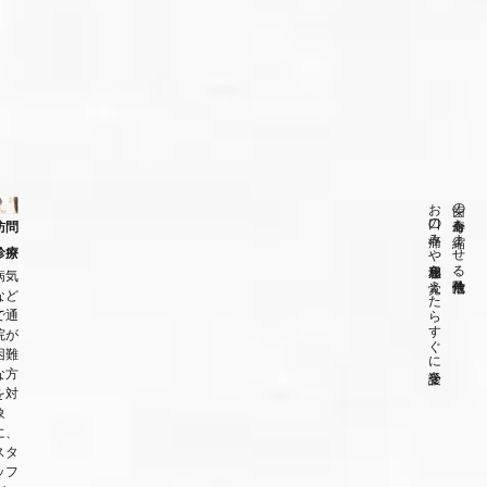
お口の痛みや違和感を覚えたらすぐに受診を
歯の寿命を縮ませる危険信号、
訪問
診療
病気
など
で通
院が
困難
な方
を対
象
に、
スタ
ッフ