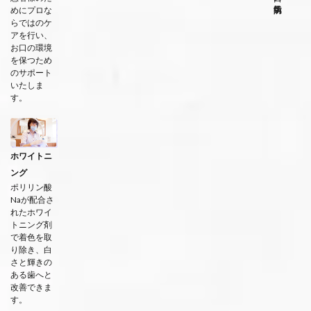
めにプロな
らではのケ
アを行い、
お口の環境
を保つため
のサポート
いたしま
す。
ホワイトニ
ング
ポリリン酸
Naが配合さ
れたホワイ
トニング剤
で着色を取
り除き、白
さと輝きの
ある歯へと
改善できま
す。