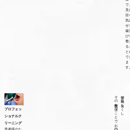
で
見
目
気
せ
歯
び
整
る
と
で
ま
す
その状態を保つことでお口の病気予防に
歯や口元を美しくし、
プロフェッ
ショナルク
リーニング
患者様のた