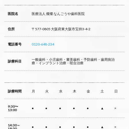
医院名
医療法人 燦燦 なんごうや歯科医院
住所
〒577-0805 大阪府東大阪市宝持3-4-2
電話番号
0120-648-234
一般歯科・小児歯科・審美歯科・予防歯科・歯周病治
診療科目
療・インプラント治療・咬合治療
診療時間
月
火
水
木
金
土
日
9:30〜
●
●
●
●
●
▲
×
13:00
14:30～
●
●
●
●
●
▲
×
18:30