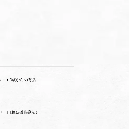
島
0歳からの育活
FT（口腔筋機能療法）