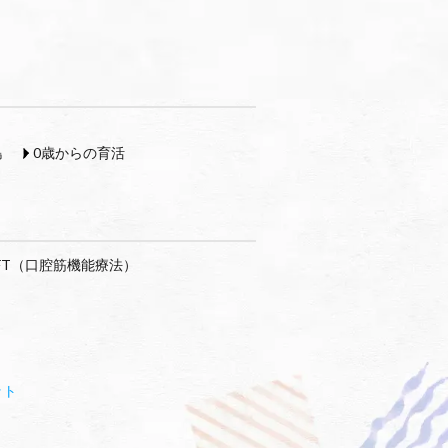
島
0歳からの育活
FT（口腔筋機能療法）
ット