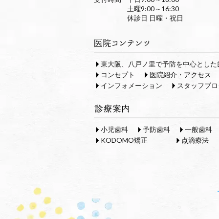
土曜9:00～16:30
休診日 日曜・祝日
東大阪、八戸ノ里で予防を中心とした
コンセプト
医院紹介・アクセス
インフォメーション
スタッフブロ
小児歯科
予防歯科
一般歯科
KODOMO矯正
点滴療法