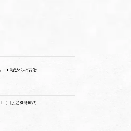
島
0歳からの育活
FT（口腔筋機能療法）