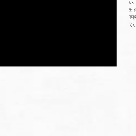
い
出
医
て