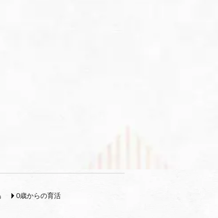
島
0歳からの育活