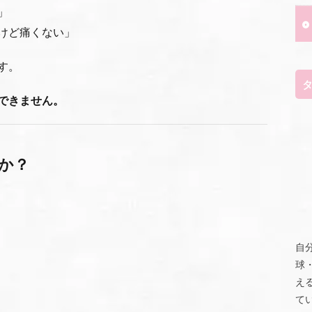
」
けど痛くない」
す。
できません。
か？
自
球
え
て