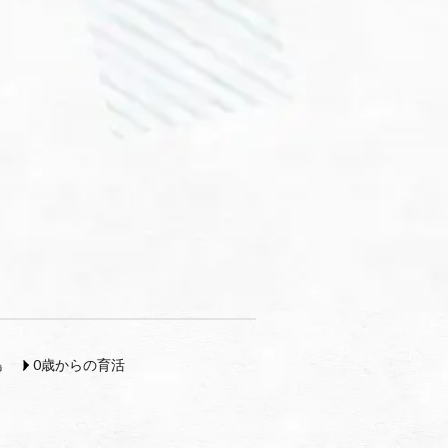
島
0歳からの育活