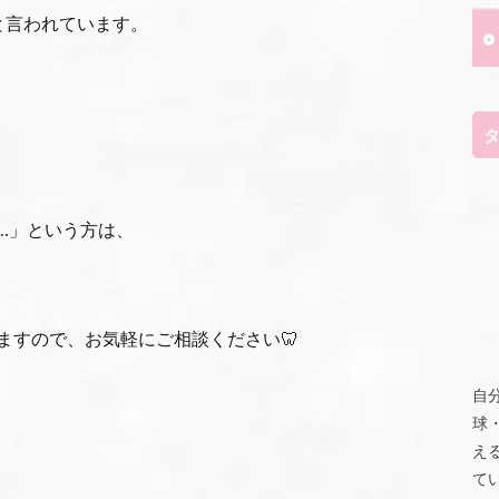
と言われています。
…」という方は、
ますので、お気軽にご相談ください🦷
自
球
え
て