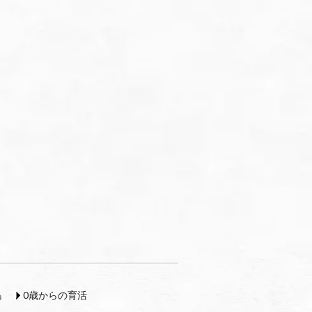
島
0歳からの育活