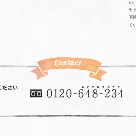
い
出
医
て