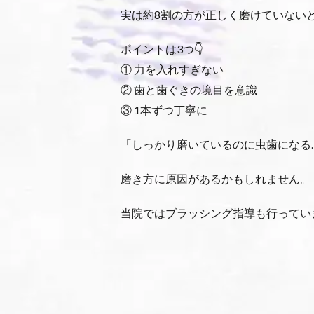
実は約8割の方が正しく磨けていない
ポイントは3つ👇
① 力を入れすぎない
② 歯と歯ぐきの境目を意識
③ 1本ずつ丁寧に
「しっかり磨いているのに虫歯になる
磨き方に原因があるかもしれません。
当院ではブラッシング指導も行ってい