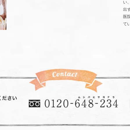
い
出
医
て