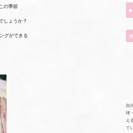
この季節
でしょうか？
ニングができる
自
球
え
て