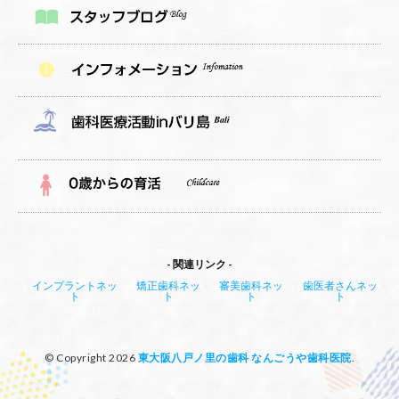
関連リンク
インプラントネッ
矯正歯科ネッ
審美歯科ネッ
歯医者さんネッ
ト
ト
ト
ト
© Copyright 2026
東大阪八戸ノ里の歯科 なんごうや歯科医院
.