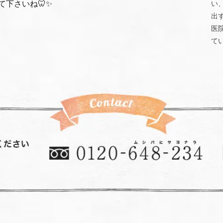
下さいね🦷✨
い
出
医
て