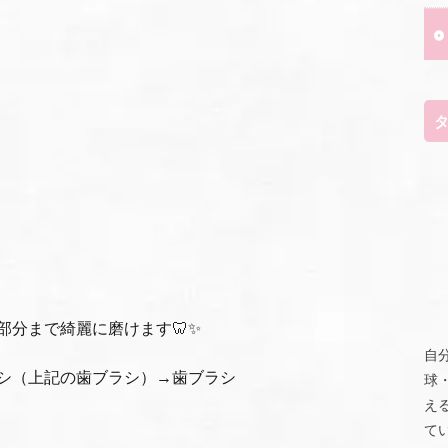
部分まで綺麗に磨けます🦷✨
自
シ（上記の歯ブラシ）→歯ブラシ
球
え
て