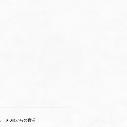
島
0歳からの育活