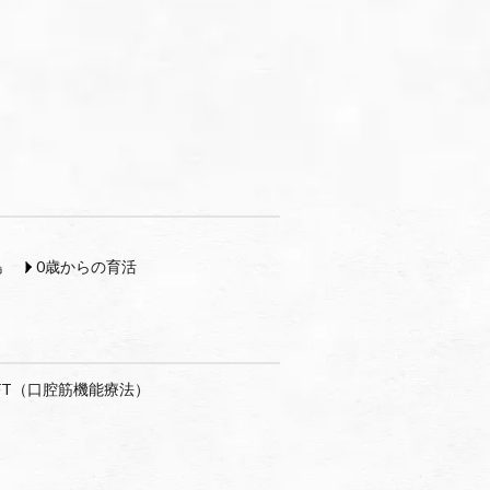
島
0歳からの育活
FT（口腔筋機能療法）