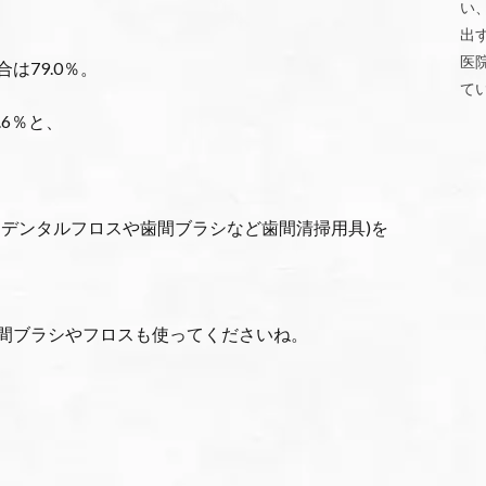
い
出
医
は79.0％。
て
6％と、
(デンタルフロスや歯間ブラシなど歯間清掃用具)を
間ブラシやフロスも使ってくださいね。