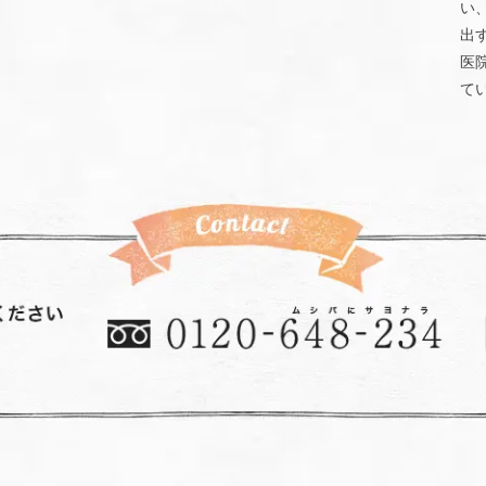
い
出
医
て