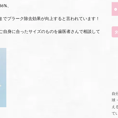
6%、
%までプラーク除去効果が向上すると言われています！
ご自身に合ったサイズのものを歯医者さんで相談して
自
球
え
て