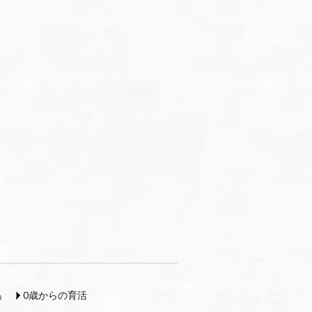
島
0歳からの育活