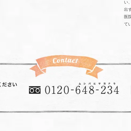
い
出
医
て