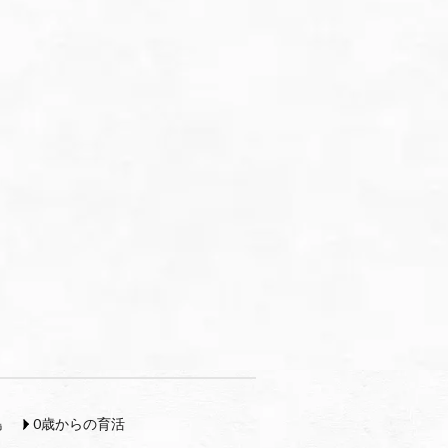
島
0歳からの育活