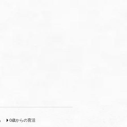
島
0歳からの育活