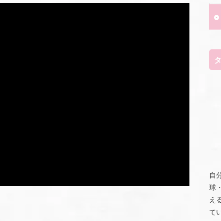
自
球
え
て