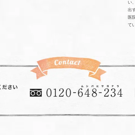
い
出
医
て