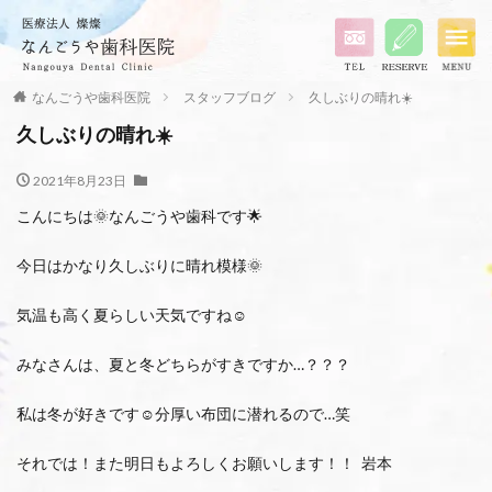
なんごうや歯科医院
スタッフブログ
久しぶりの晴れ☀️
久しぶりの晴れ☀️
2021年8月23日
こんにちは🌞なんごうや歯科です🌟
今日はかなり久しぶりに晴れ模様🌞
気温も高く夏らしい天気ですね☺️
みなさんは、夏と冬どちらがすきですか…？？？
私は冬が好きです☺️分厚い布団に潜れるので…笑
それでは！また明日もよろしくお願いします！！ 岩本