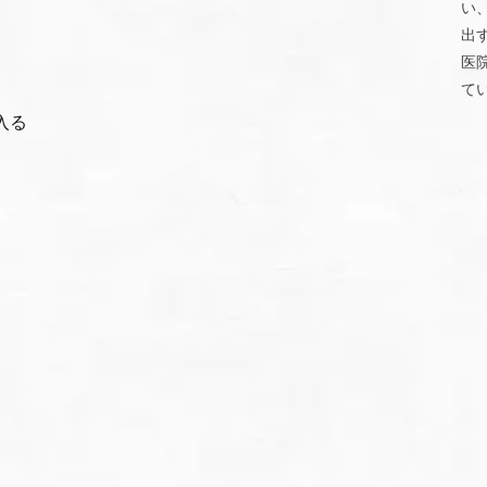
い
出
医
て
入る