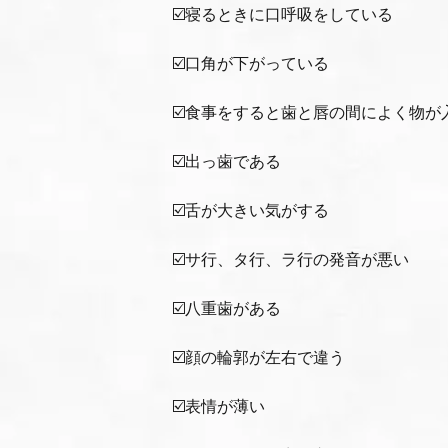
☑️寝るときに口呼吸をしている
☑️口角が下がっている
☑️食事をすると歯と唇の間によく物が
☑️出っ歯である
☑️舌が大きい気がする
☑️サ行、タ行、ラ行の発音が悪い
☑️八重歯がある
☑️顔の輪郭が左右で違う
☑️表情が薄い