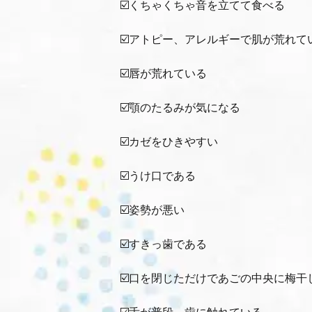
☑️くちゃくちゃ音を立てて食べる
☑️アトピー、アレルギーで肌が荒れて
☑️唇が荒れている
☑️顎のたるみが気になる
☑️カゼをひきやすい
☑️うけ口である
☑️姿勢が悪い
☑️すきっ歯である
☑️口を閉じただけであごの中央に梅干
☑️舌が普段、歯に触れている