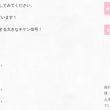
してみてください。
ています！
する大きなキケン信号！
い
自
い
球
え
い
て