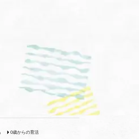
島
0歳からの育活