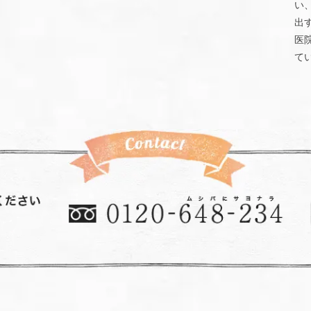
い
出
医
て