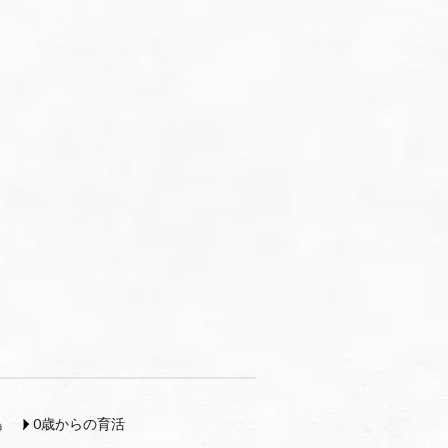
島
0歳からの育活