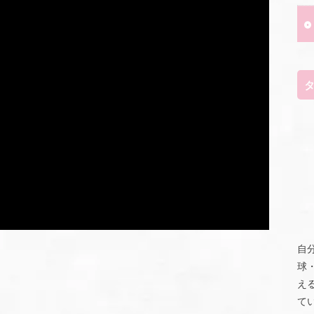
自
球
え
て