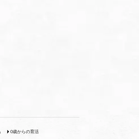
島
0歳からの育活