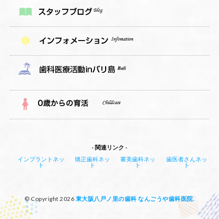
関連リンク
インプラントネッ
矯正歯科ネッ
審美歯科ネッ
歯医者さんネッ
ト
ト
ト
ト
© Copyright 2026
東大阪八戸ノ里の歯科 なんごうや歯科医院
.