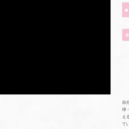
自
球
え
て