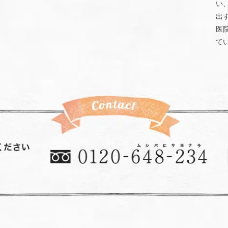
い
出
医
て