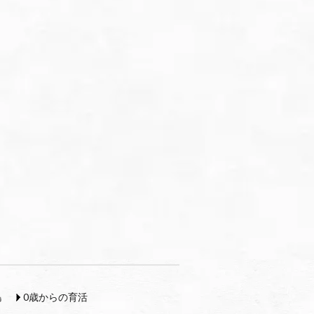
島
0歳からの育活