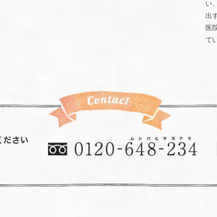
い
出
医
て