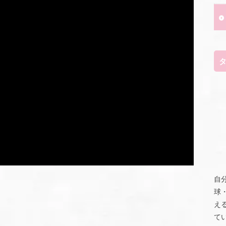
自
球
え
て