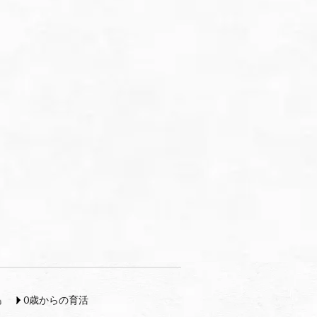
島
0歳からの育活