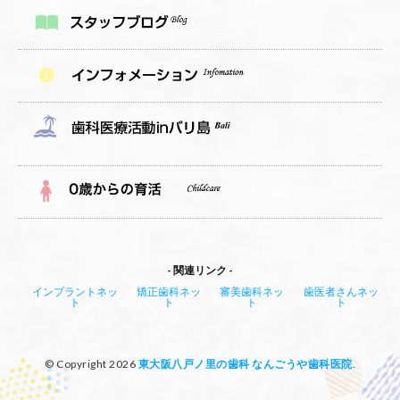
関連リンク
インプラントネッ
矯正歯科ネッ
審美歯科ネッ
歯医者さんネッ
ト
ト
ト
ト
© Copyright 2026
東大阪八戸ノ里の歯科 なんごうや歯科医院
.