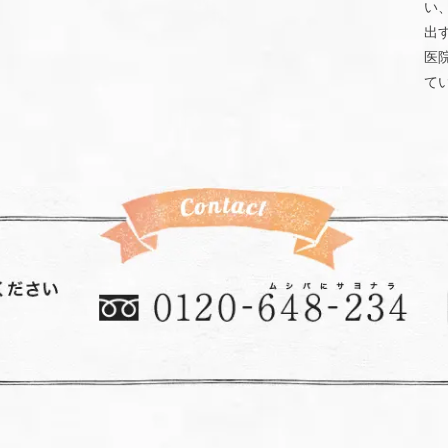
い
出
医
て