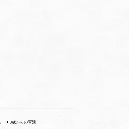
島
0歳からの育活