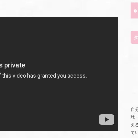
自
球
え
て