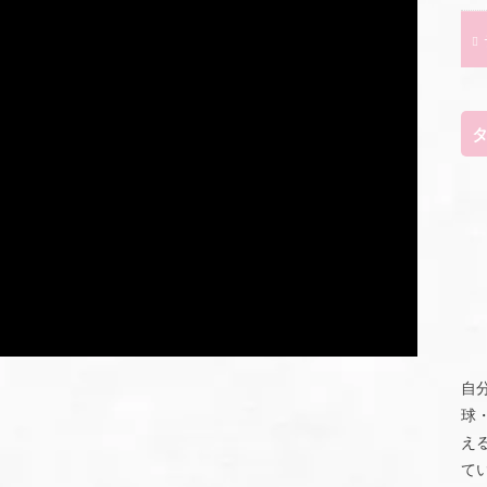
自
球
え
て