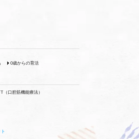
島
0歳からの育活
FT（口腔筋機能療法）
ット