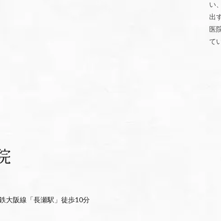
い
出
医
て
鉄大阪線「長瀬駅」徒歩10分