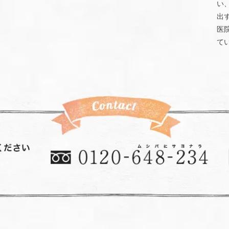
い
出
医
て