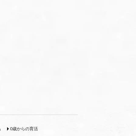
島
0歳からの育活