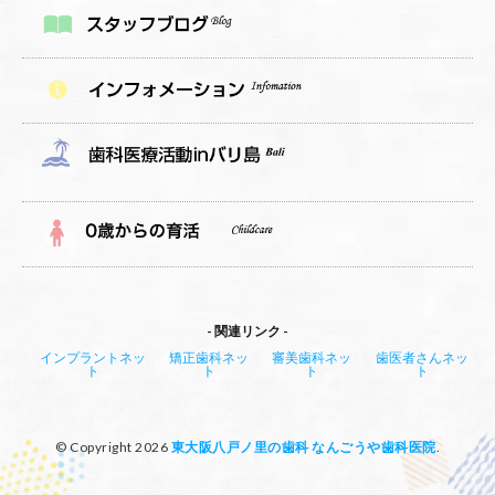
関連リンク
インプラントネッ
矯正歯科ネッ
審美歯科ネッ
歯医者さんネッ
ト
ト
ト
ト
© Copyright 2026
東大阪八戸ノ里の歯科 なんごうや歯科医院
.