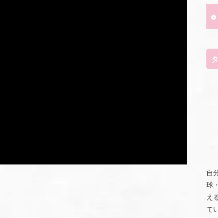
自
球
え
て