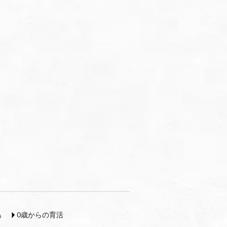
島
0歳からの育活