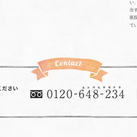
い
出
医
て