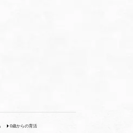
島
0歳からの育活