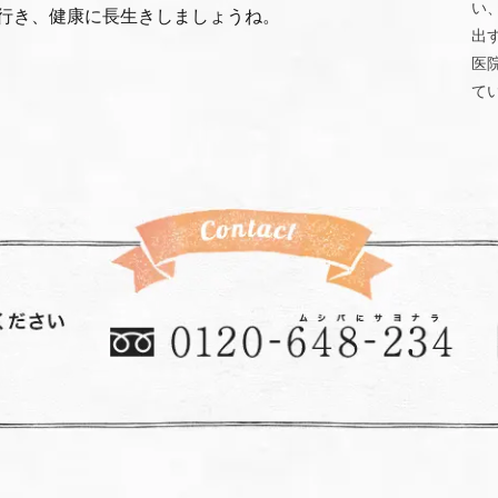
い
行き、健康に長生きしましょうね。
出
医
て