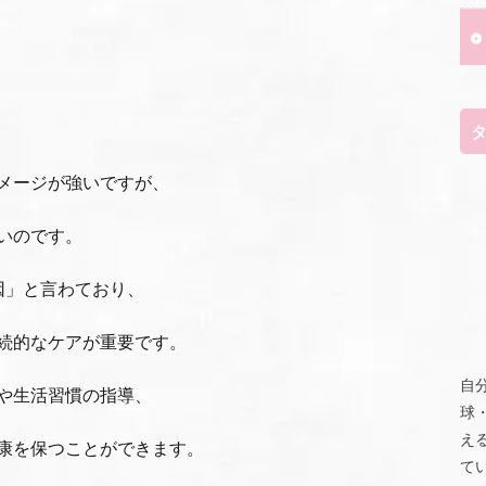
メージが強いですが、
いのです。
因」と言わており、
続的なケアが重要です。
自
や生活習慣の指導、
球
え
康を保つことができます。
て