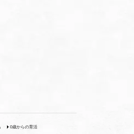
島
0歳からの育活