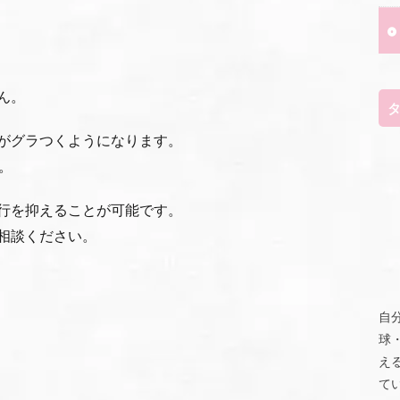
ん。
がグラつくようになります。
。
行を抑えることが可能です。
相談ください。
自
球
え
て