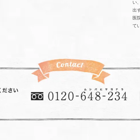
い
出
医
て