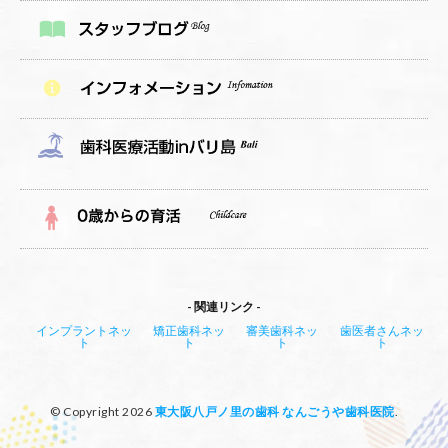
関連リンク
インプラントネッ
矯正歯科ネッ
審美歯科ネッ
歯医者さんネッ
ト
ト
ト
ト
© Copyright 2026
東大阪八戸ノ里の歯科 なんごうや歯科医院
.