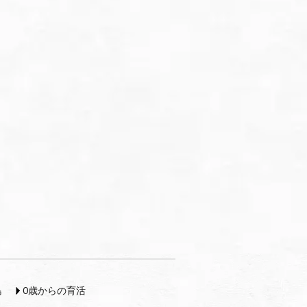
島
0歳からの育活