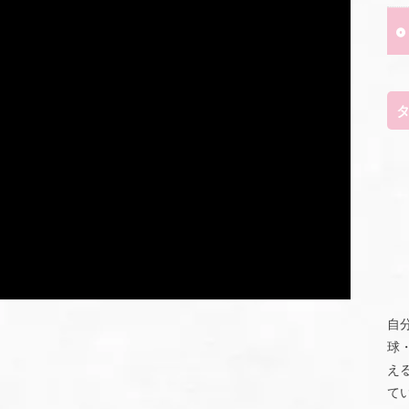
自
球
え
て