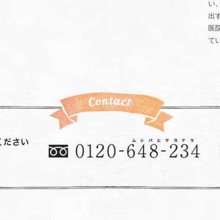
い
出
医
て