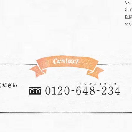
い
出
医
て