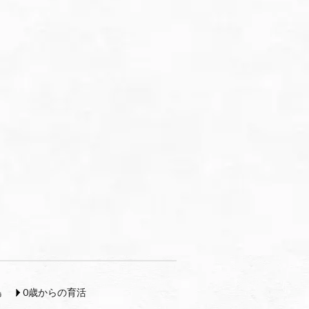
島
0歳からの育活