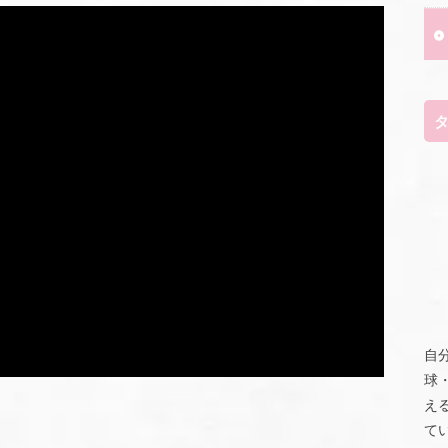
自
球
え
て