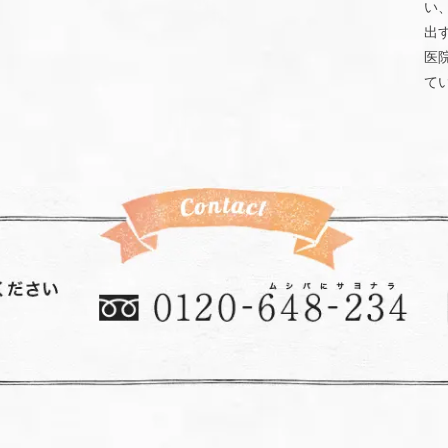
い
出
医
て