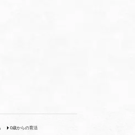
島
0歳からの育活