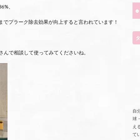
6%、
%までプラーク除去効果が向上すると言われています！
さんで相談して使ってみてくださいね。
自
球
え
て