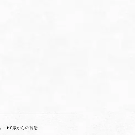
島
0歳からの育活