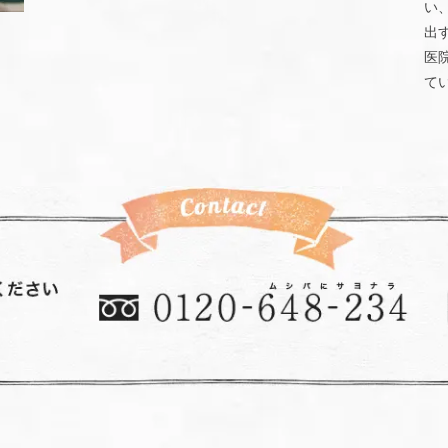
い
出
医
て