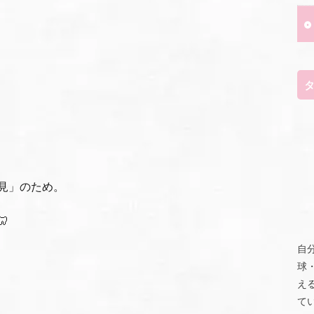
見」のため。

自
球
え
て