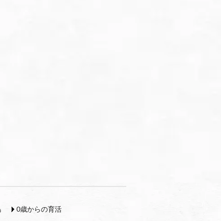
島
0歳からの育活