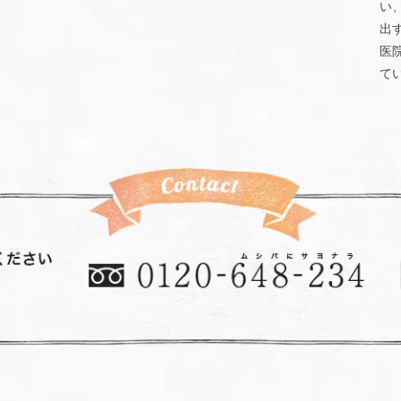
い
出
医
て