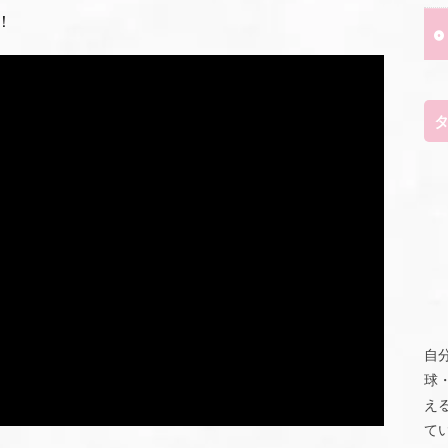
！
自
球
え
て