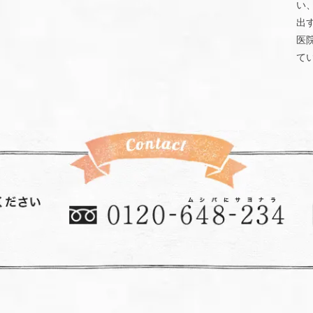
い
出
医
て