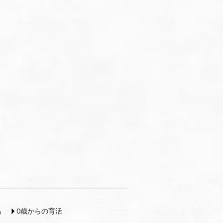
島
0歳からの育活