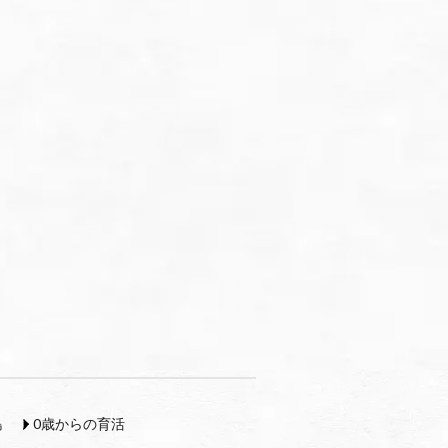
島
0歳からの育活