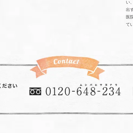
い
出
医
て