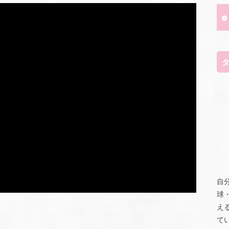
自
球
え
て