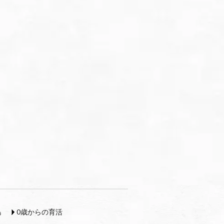
島
0歳からの育活