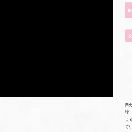
自
球
え
て