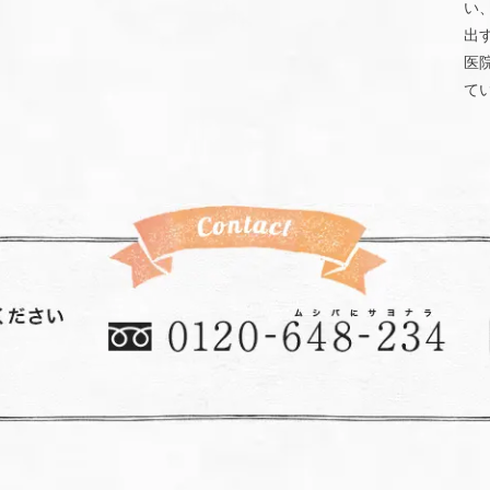
い
出
医
て