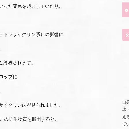
いった変色を起こしていたり、
テトラサイクリン系）の影響に
、
と総称されます。
ロップに
、
自
サイクリン歯が見られました。
球
え
にこの抗生物質を服用すると、
て