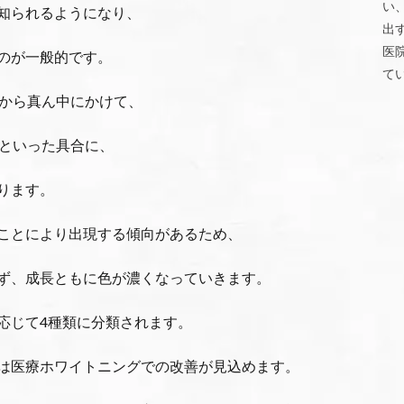
い
知られるようになり、
出
医
のが一般的です。
て
端から真ん中にかけて、
元といった具合に、
ります。
ことにより出現する傾向があるため、
ず、成長ともに色が濃くなっていきます。
応じて
4
種類に分類されます。
は医療ホワイトニングでの改善が見込めます。