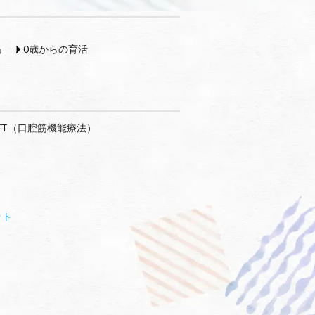
島
0歳からの育活
FT（口腔筋機能療法）
ット