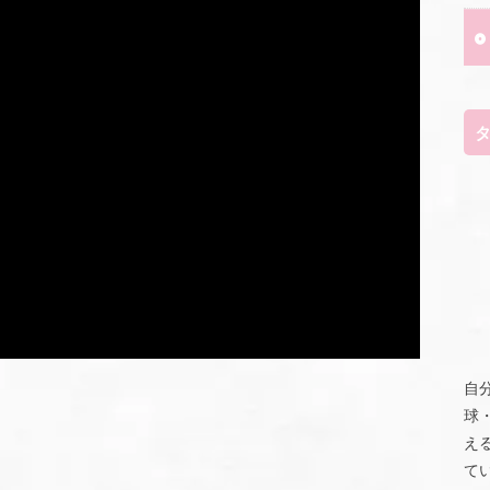
自
球
え
て