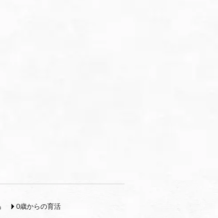
島
0歳からの育活