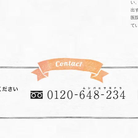
い
出
医
て