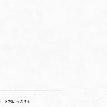
島
0歳からの育活