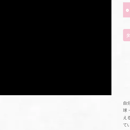
自
球
え
て