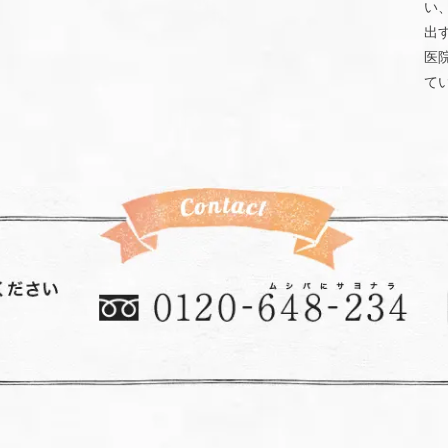
い
出
医
て