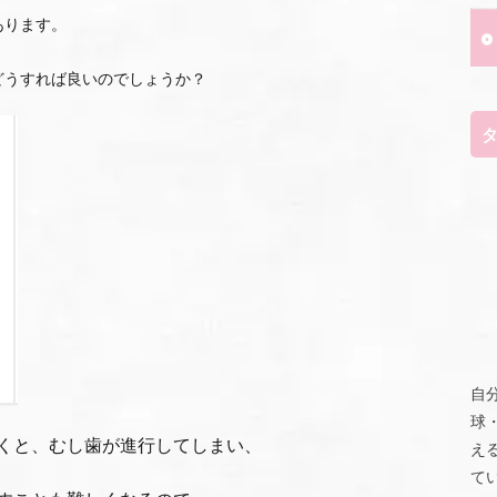
あります。
どうすれば良いのでしょうか？
自
球
くと、むし歯が進行してしまい、
え
て