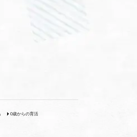
島
0歳からの育活