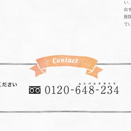
い
出
医
て