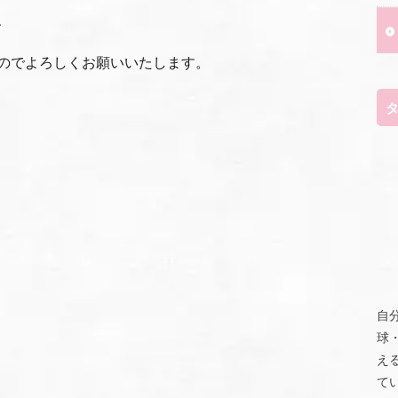
、
のでよろしくお願いいたします。
自
球
え
て