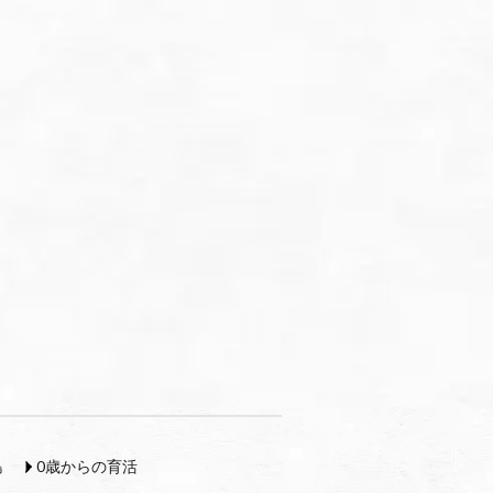
島
0歳からの育活