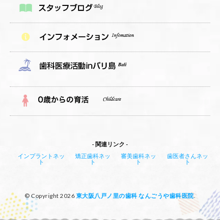
関連リンク
インプラントネッ
矯正歯科ネッ
審美歯科ネッ
歯医者さんネッ
ト
ト
ト
ト
© Copyright 2026
東大阪八戸ノ里の歯科 なんごうや歯科医院
.