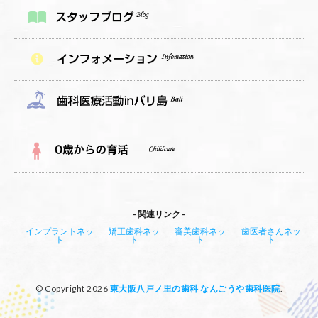
関連リンク
インプラントネッ
矯正歯科ネッ
審美歯科ネッ
歯医者さんネッ
ト
ト
ト
ト
© Copyright 2026
東大阪八戸ノ里の歯科 なんごうや歯科医院
.