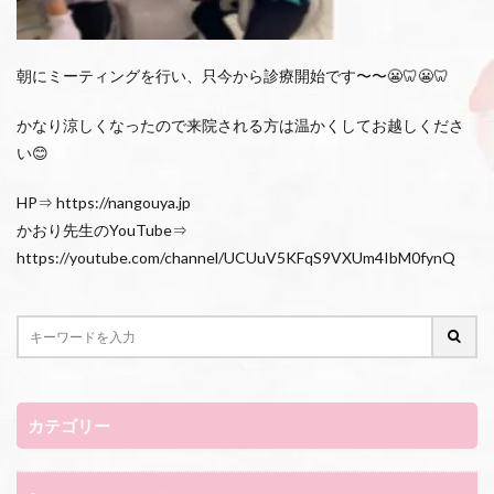
朝にミーティングを行い、只今から診療開始です〜〜😬🦷😬🦷
かなり涼しくなったので来院される方は温かくしてお越しくださ
い😊
HP⇒ https://nangouya.jp
かおり先生のYouTube⇒
https://youtube.com/channel/UCUuV5KFqS9VXUm4IbM0fynQ
カテゴリー