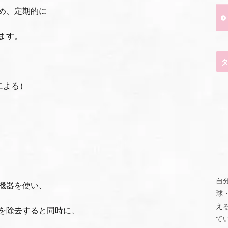
め、定期的に
ます。
による）
自
機器を使い、
球
え
を除去すると同時に、
て