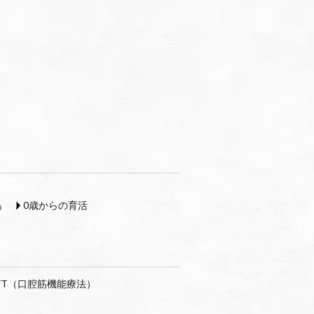
島
0歳からの育活
FT（口腔筋機能療法）