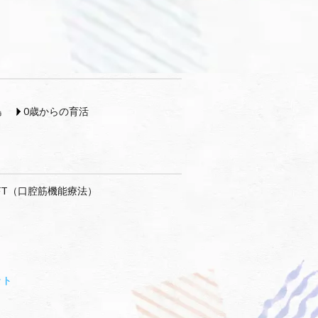
島
0歳からの育活
FT（口腔筋機能療法）
ット